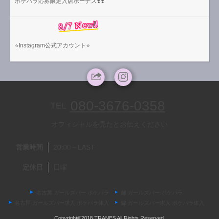
ポケパラ応募限定入店ボーナス❣️❣️
8/7 New!!
⭐️Instagram公式アカウント⭐️
080-3676-0358
TEL
オフィシャルを見たとお伝えください
営業時間
20:00～LAST
定休日
日曜
名古屋 ガールズバー ポケパラ
錦 ガールズバー ポケパラ
名古屋 ガールズバー求人 ポケパラ体入
錦 ガールズバー求人 ポケパラ体入
Copyright©2018 TRANES All Rights Reserved.