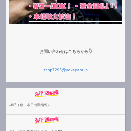
お問い合わせはこちらから👇
shop7295@pokepara.jp
8/7 New!!
⭐️8/7（金）本日出勤情報⭐️
8/7 New!!